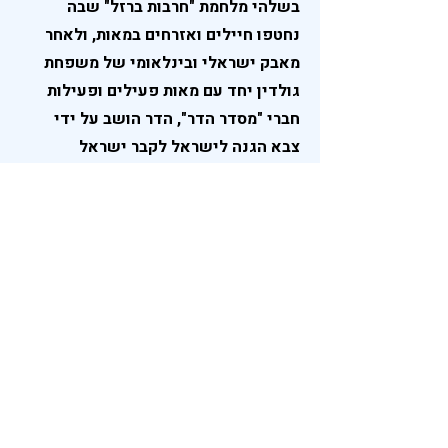
בשלהי מלחמת "חרבות ברזל" שבה
נחטפו חיילים ואזרחים במאות, ולאחר
מאבק ישראלי ובינלאומי של משפחת
גולדין יחד עם מאות פעילים ופעילות
חברי "מסדר הדר", הדר הושב על ידי
צבא הגנה לישראל לקבר ישראל
בתאריך 11.11.2025. תאריך זה שנוהגים
בו בכל העולם כיום הזיכרון הבינלאומי
לניצחון בעלי הברית במלחמת העולם
הראשונה והשנייה. בכך הדר הצטרף
למיליוני לוחמים יהודיים שלחמו עבור
עמם ומולדתם.
כיום, לאחר 11 שנים של ניהול מאבק
להחזרת הדר משדה הקרב והשבתו
לישראל, המשפחה רוצה להמשיך
בפעילות החברתית על פי צוואתו של