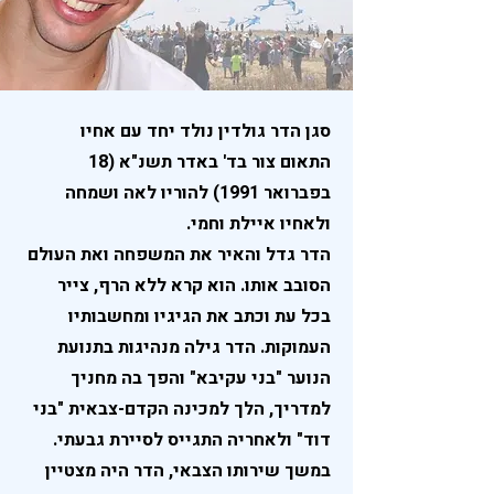
סגן הדר גולדין נולד יחד עם אחיו
התאום צור בד' באדר תשנ"א (18
בפברואר 1991) להוריו לאה ושמחה
ולאחיו איילת וחמי.
הדר גדל והאיר את המשפחה ואת העולם
הסובב אותו. הוא קרא ללא הרף, צייר
בכל עת וכתב את הגיגיו ומחשבותיו
העמוקות. הדר גילה מנהיגות בתנועת
הנוער "בני עקיבא" והפך בה מחניך
למדריך, הלך למכינה הקדם-צבאית "בני
דוד" ולאחריה התגייס לסיירת גבעתי.
במשך שירותו הצבאי, הדר היה מצטיין