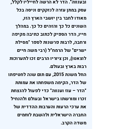
ובענווה". הדר לא הרשה לחייליו לקלל,
עסק במתן עזרה לנזקקים וניסה בכל
מאודו לחבר בין יושבי הארץ הזו,
השונים כל כך והזהים כל כך. במהלך
חייו, הדר הספיק לכתוב כתיבה מקיפה
ורחבה, לרבות פרשנות לספר "מסילת
ישרים" של הרמח"ל (רבי משה חיים
לוצאטו), וכן ציוריו הרבים זכו לתערוכות
רבות בארץ ובעולם.
החל משנת 2015, עם תום שנה לחטיפתו
של הדר, הקימה משפחתו את עמותת
"הדר – עוז וענווה" כדי לפעול להנצחת
זכרו ומורשתו בישראל ובעולם ולהנחיל
את ערכי הרעות והערבות ההדדית של
החברה הישראלית ולהשבת לוחמים
משדה הקרב.