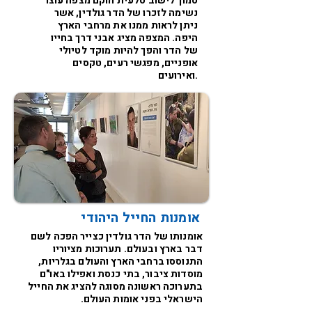
סמוך לישוב סלעית הוקם מצפה עוצר
נשימה לזכרו של הדר גולדין, אשר
ניתן לראות ממנו את מרחבי הארץ
היפה. המצפה מציג אבני דרך בחייו
של הדר והפך להיות מוקד לטיולי
אופניים, מפגשי רעים, טקסים
ואירועים.
אומנות החייל היהודי
אומנותו של הדר גולדין כצייר הפכה לשם
דבר בארץ ובעולם. תערוכות מציוריו
התנוססו ברחבי הארץ והעולם בגלריות,
מוסדות ציבור, בתי כנסת ואפילו באו"ם
בתערוכה ראשונה מסוגה להציג את החייל
הישראלי בפני אומות העולם.